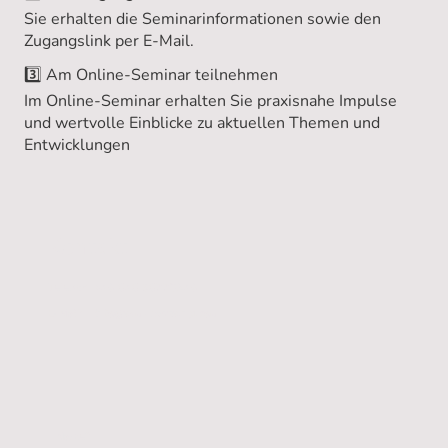
Sie erhalten die Seminarinformationen sowie den
Zugangslink per E-Mail.
3️⃣ Am Online-Seminar teilnehmen
Im Online-Seminar erhalten Sie praxisnahe Impulse
und wertvolle Einblicke zu aktuellen Themen und
Entwicklungen
Kontakt
Telefon:
+49 0
40 60773249
E-Mail:
info@tqm-beratung.com
Name
*