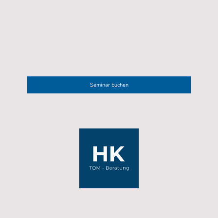
Ich bin damit einverstanden, dass diese Daten zum Zweck der
Kontaktaufnahme gespeichert und verarbeitet werden. Mir ist
bekannt, dass ich meine Einwilligung jederzeit widerrufen
kann.
*
* Kennzeichnet erforderliche Felder
Seminar buchen
Urheberrecht ©
Alle Rechte vorbehalten.