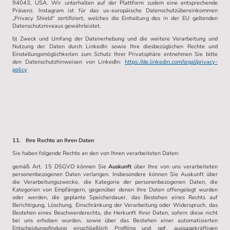
94043, USA. Wir unterhalten auf der Plattform zudem eine entsprechende
Präsenz. Instagram ist für das us-europäische Datenschutzübereinkommen
„Privacy Shield“ zertifiziert, welches die Einhaltung des in der EU geltenden
Datenschutzniveaus gewährleistet.
b) Zweck und Umfang der Datenerhebung und die weitere Verarbeitung und
Nutzung der Daten durch LinkedIn sowie Ihre diesbezüglichen Rechte und
Einstellungsmöglichkeiten zum Schutz Ihrer Privatsphäre entnehmen Sie bitte
den Datenschutzhinweisen von LinkedIn:
https://de.linkedin.com/legal/privacy-
policy
11. Ihre Rechte an Ihren Daten
Sie haben folgende Rechte an den von Ihnen verarbeiteten Daten:
gemäß Art. 15 DSGVO können Sie
Auskunft
über Ihre von uns verarbeiteten
personenbezogenen Daten verlangen. Insbesondere können Sie Auskunft über
die Verarbeitungszwecke, die Kategorie der personenbezogenen Daten, die
Kategorien von Empfängern, gegenüber denen Ihre Daten offengelegt wurden
oder werden, die geplante Speicherdauer, das Bestehen eines Rechts auf
Berichtigung, Löschung, Einschränkung der Verarbeitung oder Widerspruch, das
Bestehen eines Beschwerderechts, die Herkunft Ihrer Daten, sofern diese nicht
bei uns erhoben wurden, sowie über das Bestehen einer automatisierten
Entscheidungsfindung einschließlich Profiling und ggf. aussagekräftigen