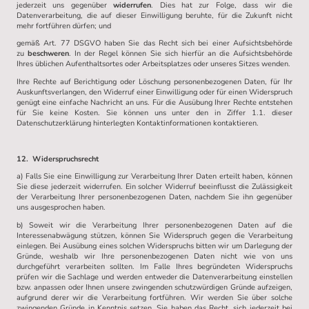
jederzeit uns gegenüber
widerrufen
. Dies hat zur Folge, dass wir die
Datenverarbeitung, die auf dieser Einwilligung beruhte, für die Zukunft nicht
mehr fortführen dürfen; und
gemäß Art. 77 DSGVO haben Sie das Recht sich bei einer Aufsichtsbehörde
zu
beschweren
. In der Regel können Sie sich hierfür an die Aufsichtsbehörde
Ihres üblichen Aufenthaltsortes oder Arbeitsplatzes oder unseres Sitzes wenden.
Ihre Rechte auf Berichtigung oder Löschung personenbezogenen Daten, für Ihr
Auskunftsverlangen, den Widerruf einer Einwilligung oder für einen Widerspruch
genügt eine einfache Nachricht an uns. Für die Ausübung Ihrer Rechte entstehen
für Sie keine Kosten. Sie können uns unter den in Ziffer 1.1. dieser
Datenschutzerklärung hinterlegten Kontaktinformationen kontaktieren.
12. Widerspruchsrecht
a) Falls Sie eine Einwilligung zur Verarbeitung Ihrer Daten erteilt haben, können
Sie diese jederzeit widerrufen. Ein solcher Widerruf beeinflusst die Zulässigkeit
der Verarbeitung Ihrer personenbezogenen Daten, nachdem Sie ihn gegenüber
uns ausgesprochen haben.
b) Soweit wir die Verarbeitung Ihrer personenbezogenen Daten auf die
Interessenabwägung stützen, können Sie Widerspruch gegen die Verarbeitung
einlegen. Bei Ausübung eines solchen Widerspruchs bitten wir um Darlegung der
Gründe, weshalb wir Ihre personenbezogenen Daten nicht wie von uns
durchgeführt verarbeiten sollten. Im Falle Ihres begründeten Widerspruchs
prüfen wir die Sachlage und werden entweder die Datenverarbeitung einstellen
bzw. anpassen oder Ihnen unsere zwingenden schutzwürdigen Gründe aufzeigen,
aufgrund derer wir die Verarbeitung fortführen. Wir werden Sie über solche
zwingenden Gründe in Kenntnis setzen. Sie haben das Recht, sich jederzeit bei