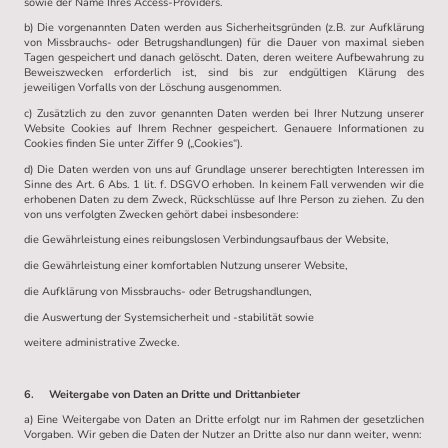
sowie der Name Ihres Access-Providers.
b) Die vorgenannten Daten werden aus Sicherheitsgründen (z.B. zur Aufklärung
von Missbrauchs- oder Betrugshandlungen) für die Dauer von maximal sieben
Tagen gespeichert und danach gelöscht. Daten, deren weitere Aufbewahrung zu
Beweiszwecken erforderlich ist, sind bis zur endgültigen Klärung des
jeweiligen Vorfalls von der Löschung ausgenommen.
c) Zusätzlich zu den zuvor genannten Daten werden bei Ihrer Nutzung unserer
Website Cookies auf Ihrem Rechner gespeichert. Genauere Informationen zu
Cookies finden Sie unter Ziffer 9 („Cookies“).
d) Die Daten werden von uns auf Grundlage unserer berechtigten Interessen im
Sinne des Art. 6 Abs. 1 lit. f. DSGVO erhoben. In keinem Fall verwenden wir die
erhobenen Daten zu dem Zweck, Rückschlüsse auf Ihre Person zu ziehen. Zu den
von uns verfolgten Zwecken gehört dabei insbesondere:
die Gewährleistung eines reibungslosen Verbindungsaufbaus der Website,
die Gewährleistung einer komfortablen Nutzung unserer Website,
die Aufklärung von Missbrauchs- oder Betrugshandlungen,
die Auswertung der Systemsicherheit und -stabilität sowie
weitere administrative Zwecke.
6. Weitergabe von Daten an Dritte und Drittanbieter
a) Eine Weitergabe von Daten an Dritte erfolgt nur im Rahmen der gesetzlichen
Vorgaben. Wir geben die Daten der Nutzer an Dritte also nur dann weiter, wenn: