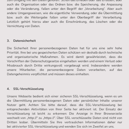
zum Umgang mit den Daten gehören. Schon das Erheben oder das Erfassen, aber
auch die Organisation oder das Ordnen bzw. die Speicherung, die Anpassung
oder die Veränderung, fallen unter den Begriff der „Verarbeitung“. Aber auch
andere Umgangsweisen, wie die eigentliche Verwendung, oder die Übermittlung
bzw. auch die Weitergabe fallen unter den Oberbegriff der Verarbeitung.
Letztlich gehört hierzu aber auch die Einschränkung, das Löschen oder die
Vernichtung von Daten.
3. Datensicherheit
Die Sicherheit Ihrer personenbezogenen Daten hat für uns eine sehr hohe
Priorität. Ihre bei uns gespeicherten Daten schützen wir deshalb durch technische
und organisatorische Maßnahmen. Es wird damit gewährleistet, dass die
Vorschriften der Datenschutzgesetze eingehalten werden und einem Verlust oder
Missbrauch durch Dritte wirkungsvoll vorgebeugt wird. Insbesondere werden
unsere Mitarbeiter, die personenbezogene Daten verarbeiten, auf das
Datengeheimnis verpflichtet und müssen dieses einhalten.
4. SSL-Verschlüsselung
Unsere Webseite bedient sich einer sicheren SSL-Verschlüsselung, wenn es um
die Übermittlung personenbezogenen Daten oder persönlicher Inhalte unserer
Nutzer geht. Achten Sie bitte darauf, dass die SSL-Verschlüsselung bei
entsprechenden Aktivitäten von Ihrer Seite her aktiviert ist. Der Einsatz der
Verschlüsselung ist leicht zu erkennen: Die Anzeige in Ihrer Browserzeile
wechselt von „http://“ zu „https://“. Über SSL verschlüsselte Daten sind nicht von
Dritten lesbar. Übermitteln Sie Ihre vertraulichen Informationen daher nur
bei aktivierter SSL-Verschlüsselung und wenden Sie sich im Zweifel an uns.