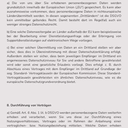
a) Die von uns über Sie erhobenen personenbezogenen Daten werden
grundsätzlich innerhalb der Europäischen Union („EU“) gespeichert. Es kann aber
ausnahmsweise vorkommen, dass personenbezogene Daten in nichteuropäische
Länderübermittelt werden. In diesen sogenannten „Drittländern“ ist die DSGVO
kein unmittelbar geltendes Recht. Damit besteht dort im Regelfall auch ein
weniger strenges Datenschutzrecht.
b) Eine solche Datenweitergabe an Länder außerhalb der EU kann beispielsweise
bei der Bearbeitung einer Dienstleistungsanfrage oder der Erbringung von
Supportdienstleistungen auf elektronischem Wege vorliegen.
c) Bei einer solchen Übermittlung von Daten an ein Drittland stellen wir aber
sicher, dass dies in Übereinstimmung mit dieser Datenschutzerklärung erfolgt.
Außerdem stellen wir sicher, dass beim jeweiligen Empfänger im Drittland ein
angemessenes Datenschutzniveau für Sie und andere Betroffene gewährleistet
wird oder sonst eine gesetzliche Erlaubnis vorliegt. Dies erfolgt z. B. durch
Abschluss eines Vertrages mit dem Empfänger im Drittland auf Grundlage der
sog. Standard- Vertragsklauseln der Europäischen Kommission. Diese Standard-
Vertragsklauseln gewährleisten ein ähnliches Datenschutzniveau, wie es die
europäische Datenschutzgrundverordnung bietet.
8. Durchführung von Verträgen
a) Gemäß Art. 6 Abs. 1 lit. b DSGVO werden personenbezogene Daten weiterhin
erhoben und verarbeitet, wenn Sie uns diese zur Durchführung eines
Nutzungsverhältnisses, Vertrages oder im Rahmen der Anbahnung einer
vertraglichen- bzw. Nutzungsbeziehung mitteilen. Welche Daten erhoben