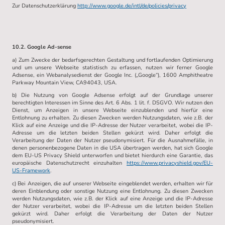
Zur Datenschutzerklärung
http://www.google.de/intl/de/policies/privacy
10.2. Google Ad-sense
a) Zum Zwecke der bedarfsgerechten Gestaltung und fortlaufenden Optimierung
und um unsere Webseite statistisch zu erfassen, nutzen wir ferner Google
Adsense, ein Webanalysedienst der Google Inc. („Google“), 1600 Amphitheatre
Parkway Mountain View, CA94043, USA.
b) Die Nutzung von Google Adsense erfolgt auf der Grundlage unserer
berechtigten Interessen im Sinne des Art. 6 Abs. 1 lit. f. DSGVO. Wir nutzen den
Dienst, um Anzeigen in unsere Webseite einzublenden und hierfür eine
Entlohnung zu erhalten. Zu diesen Zwecken werden Nutzungsdaten, wie z.B. der
Klick auf eine Anzeige und die IP-Adresse der Nutzer verarbeitet, wobei die IP-
Adresse um die letzten beiden Stellen gekürzt wird. Daher erfolgt die
Verarbeitung der Daten der Nutzer pseudonymisiert. Für die Ausnahmefälle, in
denen personenbezogene Daten in die USA übertragen werden, hat sich Google
dem EU-US Privacy Shield unterworfen und bietet hierdurch eine Garantie, das
europäische Datenschutzrecht einzuhalten
https://www.privacyshield.gov/EU-
US-Framework
.
c) Bei Anzeigen, die auf unserer Webseite eingeblendet werden, erhalten wir für
deren Einblendung oder sonstige Nutzung eine Entlohnung. Zu diesen Zwecken
werden Nutzungsdaten, wie z.B. der Klick auf eine Anzeige und die IP-Adresse
der Nutzer verarbeitet, wobei die IP-Adresse um die letzten beiden Stellen
gekürzt wird. Daher erfolgt die Verarbeitung der Daten der Nutzer
pseudonymisiert.