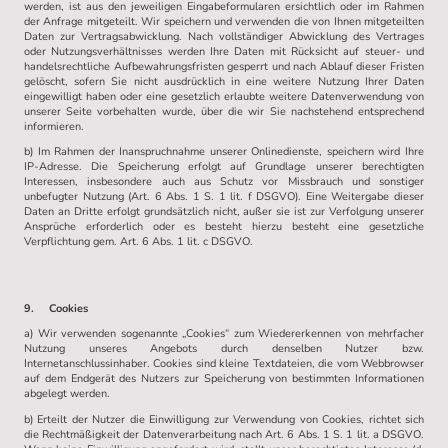
werden, ist aus den jeweiligen Eingabeformularen ersichtlich oder im Rahmen
der Anfrage mitgeteilt. Wir speichern und verwenden die von Ihnen mitgeteilten
Daten zur Vertragsabwicklung. Nach vollständiger Abwicklung des Vertrages
oder Nutzungsverhältnisses werden Ihre Daten mit Rücksicht auf steuer- und
handelsrechtliche Aufbewahrungsfristen gesperrt und nach Ablauf dieser Fristen
gelöscht, sofern Sie nicht ausdrücklich in eine weitere Nutzung Ihrer Daten
eingewilligt haben oder eine gesetzlich erlaubte weitere Datenverwendung von
unserer Seite vorbehalten wurde, über die wir Sie nachstehend entsprechend
informieren.
b) Im Rahmen der Inanspruchnahme unserer Onlinedienste, speichern wird Ihre
IP-Adresse. Die Speicherung erfolgt auf Grundlage unserer berechtigten
Interessen, insbesondere auch aus Schutz vor Missbrauch und sonstiger
unbefugter Nutzung (Art. 6 Abs. 1 S. 1 lit. f DSGVO). Eine Weitergabe dieser
Daten an Dritte erfolgt grundsätzlich nicht, außer sie ist zur Verfolgung unserer
Ansprüche erforderlich oder es besteht hierzu besteht eine gesetzliche
Verpflichtung gem. Art. 6 Abs. 1 lit. c DSGVO.
9. Cookies
a) Wir verwenden sogenannte „Cookies“ zum Wiedererkennen von mehrfacher
Nutzung unseres Angebots durch denselben Nutzer bzw.
Internetanschlussinhaber. Cookies sind kleine Textdateien, die vom Webbrowser
auf dem Endgerät des Nutzers zur Speicherung von bestimmten Informationen
abgelegt werden.
b) Erteilt der Nutzer die Einwilligung zur Verwendung von Cookies, richtet sich
die Rechtmäßigkeit der Datenverarbeitung nach Art. 6 Abs. 1 S. 1 lit. a DSGVO.