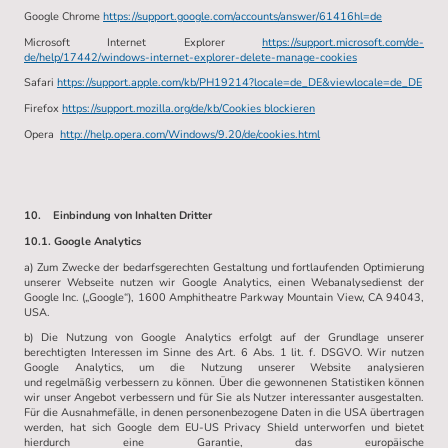
Google Chrome
https://support.google.com/accounts/answer/61416hl=de
Microsoft Internet Explorer
https://support.microsoft.com/de-
de/help/17442/windows-internet-explorer-delete-manage-cookies
Safari
https://support.apple.com/kb/PH19214?locale=de_DE&viewlocale=de_DE
Firefox
https://support.mozilla.org/de/kb/Cookies blockieren
Opera
http://help.opera.com/Windows/9.20/de/cookies.html
10. Einbindung von Inhalten Dritter
10.1. Google Analytics
a) Zum Zwecke der bedarfsgerechten Gestaltung und fortlaufenden Optimierung
unserer Webseite nutzen wir Google Analytics, einen Webanalysedienst der
Google Inc. („Google“), 1600 Amphitheatre Parkway Mountain View, CA 94043,
USA.
b) Die Nutzung von Google Analytics erfolgt auf der Grundlage unserer
berechtigten Interessen im Sinne des Art. 6 Abs. 1 lit. f. DSGVO. Wir nutzen
Google Analytics, um die Nutzung unserer Website analysieren
und regelmäßig verbessern zu können. Über die gewonnenen Statistiken können
wir unser Angebot verbessern und für Sie als Nutzer interessanter ausgestalten.
Für die Ausnahmefälle, in denen personenbezogene Daten in die USA übertragen
werden, hat sich Google dem EU-US Privacy Shield unterworfen und bietet
hierdurch eine Garantie, das europäische