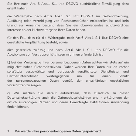
Sie Ihre nach Art. 6 Abs.1 S.1 lit.a DSGVO ausdrückliche Einwilligung dazu
erteilt haben,
die Weitergabe nach Art.6 Abs.1 S.1 lit.f DSGVO zur Geltendmachung,
Ausübung oder Verteidigung von Rechtsansprüchen erforderlich ist und kein
Grund zur Annahme besteht, dass Sie ein überwiegendes schutzwürdiges
Interesse an der Nichtweitergabe Ihrer Daten haben,
für den Fall, dass für die Weitergabe nach Art.6 Abs.1 S.1 lit.c DSGVO eine
gesetzliche Verpflichtung besteht, sowie
dies gesetzlich zulässig und nach Art.6 Abs.1 S.1 lit.b DSGVO für die
Abwicklung von Vertragsverhältnissen mit Ihnen erforderlich ist.
b) Bei der Weitergabe Ihrer personenbezogenen Daten achten wir stets auf ein
möglichst hohes Sicherheitsniveau. Daher werden Ihre Daten nur an vorher
sorgfältig ausgewählte und vertraglich verpflichtete Dienstleister und
Partnerunternehmen weitergegeben um für einen Schutz
der personenbezogenen Daten gemäß den einschlägigen gesetzlichen
Vorschriften zu sorgen.
c) Wir machen Sie darauf aufmerksam, dass zusätzlich zu dieser
Datenschutzerklärung auch die Datenschutzrichtlinien und - erklärungen der
örtlich zuständigen Partner und deren Beauftragte Institutionen Anwendung
finden können.
7. Wo werden Ihre personenbezogenen Daten gespeichert?