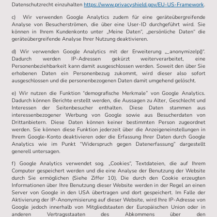
Datenschutzrecht einzuhalten
https://www.privacyshield.gov/EU-US-Framework
.
c) Wir verwenden Google Analytics zudem für eine geräteübergreifende
Analyse von Besucherströmen, die über eine User-ID durchgeführt wird. Sie
können in Ihrem Kundenkonto unter „Meine Daten“, „persönliche Daten“ die
geräteübergreifende Analyse Ihrer Nutzung deaktivieren.
d) Wir verwenden Google Analytics mit der Erweiterung „_anonymizeIp()“.
Dadurch werden IP-Adressen gekürzt weiterverarbeitet, eine
Personenbeziehbarkeit kann damit ausgeschlossen werden. Soweit den über Sie
erhobenen Daten ein Personenbezug zukommt, wird dieser also sofort
ausgeschlossen und die personenbezogenen Daten damit umgehend gelöscht.
e) Wir nutzen die Funktion “demografische Merkmale” von Google Analytics.
Dadurch können Berichte erstellt werden, die Aussagen zu Alter, Geschlecht und
Interessen der Seitenbesucher enthalten. Diese Daten stammen aus
interessenbezogener Werbung von Google sowie aus Besucherdaten von
Drittanbietern. Diese Daten können keiner bestimmten Person zugeordnet
werden. Sie können diese Funktion jederzeit über die Anzeigeneinstellungen in
Ihrem Google-Konto deaktivieren oder die Erfassung Ihrer Daten durch Google
Analytics wie im Punkt “Widerspruch gegen Datenerfassung” dargestellt
generell untersagen.
f) Google Analytics verwendet sog. „Cookies“, Textdateien, die auf Ihrem
Computer gespeichert werden und die eine Analyse der Benutzung der Website
durch Sie ermöglichen (Siehe Ziffer 10). Die durch den Cookie erzeugten
Informationen über Ihre Benutzung dieser Website werden in der Regel an einen
Server von Google in den USA übertragen und dort gespeichert. Im Falle der
Aktivierung der IP-Anonymisierung auf dieser Website, wird Ihre IP-Adresse von
Google jedoch innerhalb von Mitgliedstaaten der Europäischen Union oder in
anderen Vertragsstaaten des Abkommens über den