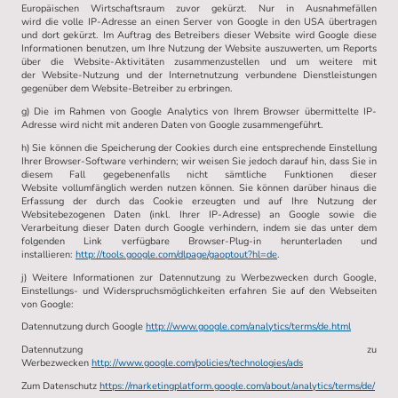
Europäischen Wirtschaftsraum zuvor gekürzt. Nur in Ausnahmefällen
wird die volle IP-Adresse an einen Server von Google in den USA übertragen
und dort gekürzt. Im Auftrag des Betreibers dieser Website wird Google diese
Informationen benutzen, um Ihre Nutzung der Website auszuwerten, um Reports
über die Website-Aktivitäten zusammenzustellen und um weitere mit
der Website-Nutzung und der Internetnutzung verbundene Dienstleistungen
gegenüber dem Website-Betreiber zu erbringen.
g) Die im Rahmen von Google Analytics von Ihrem Browser übermittelte IP-
Adresse wird nicht mit anderen Daten von Google zusammengeführt.
h) Sie können die Speicherung der Cookies durch eine entsprechende Einstellung
Ihrer Browser-Software verhindern; wir weisen Sie jedoch darauf hin, dass Sie in
diesem Fall gegebenenfalls nicht sämtliche Funktionen dieser
Website vollumfänglich werden nutzen können. Sie können darüber hinaus die
Erfassung der durch das Cookie erzeugten und auf Ihre Nutzung der
Websitebezogenen Daten (inkl. Ihrer IP-Adresse) an Google sowie die
Verarbeitung dieser Daten durch Google verhindern, indem sie das unter dem
folgenden Link verfügbare Browser-Plug-in herunterladen und
installieren:
http://tools.google.com/dlpage/gaoptout?hl=de
.
j) Weitere Informationen zur Datennutzung zu Werbezwecken durch Google,
Einstellungs- und Widerspruchsmöglichkeiten erfahren Sie auf den Webseiten
von Google:
Datennutzung durch Google
http://www.google.com/analytics/terms/de.html
Datennutzung zu
Werbezwecken
http://www.google.com/policies/technologies/ads
Zum Datenschutz
https://marketingplatform.google.com/about/analytics/terms/de/