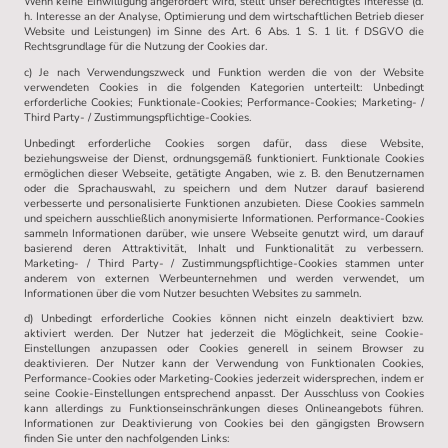
Wenn keine Einwilligung angefordert wird, stellt unser berechtigtes Interesse (d.
h. Interesse an der Analyse, Optimierung und dem wirtschaftlichen Betrieb dieser
Website und Leistungen) im Sinne des Art. 6 Abs. 1 S. 1 lit. f DSGVO die
Rechtsgrundlage für die Nutzung der Cookies dar.
c) Je nach Verwendungszweck und Funktion werden die von der Website
verwendeten Cookies in die folgenden Kategorien unterteilt: Unbedingt
erforderliche Cookies; Funktionale-Cookies; Performance-Cookies; Marketing- /
Third Party- / Zustimmungspflichtige-Cookies.
Unbedingt erforderliche Cookies sorgen dafür, dass diese Website,
beziehungsweise der Dienst, ordnungsgemäß funktioniert. Funktionale Cookies
ermöglichen dieser Webseite, getätigte Angaben, wie z. B. den Benutzernamen
oder die Sprachauswahl, zu speichern und dem Nutzer darauf basierend
verbesserte und personalisierte Funktionen anzubieten. Diese Cookies sammeln
und speichern ausschließlich anonymisierte Informationen. Performance-Cookies
sammeln Informationen darüber, wie unsere Webseite genutzt wird, um darauf
basierend deren Attraktivität, Inhalt und Funktionalität zu verbessern.
Marketing- / Third Party- / Zustimmungspflichtige-Cookies stammen unter
anderem von externen Werbeunternehmen und werden verwendet, um
Informationen über die vom Nutzer besuchten Websites zu sammeln.
d) Unbedingt erforderliche Cookies können nicht einzeln deaktiviert bzw.
aktiviert werden. Der Nutzer hat jederzeit die Möglichkeit, seine Cookie-
Einstellungen anzupassen oder Cookies generell in seinem Browser zu
deaktivieren. Der Nutzer kann der Verwendung von Funktionalen Cookies,
Performance-Cookies oder Marketing-Cookies jederzeit widersprechen, indem er
seine Cookie-Einstellungen entsprechend anpasst. Der Ausschluss von Cookies
kann allerdings zu Funktionseinschränkungen dieses Onlineangebots führen.
Informationen zur Deaktivierung von Cookies bei den gängigsten Browsern
finden Sie unter den nachfolgenden Links: