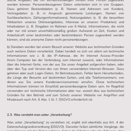
solche Angaben, die mit verhältnismäßigen Mitteln Ihrer Person zugeordnet
werden können. Personenbezogenen Daten unterteilen sich in vier Gruppen.
Dazu gehören Bestandsdaten (z. B. Namen und Adressen von Kunden),
Vertragsdaten (z. B. in Anspruch genommene Leistungen, Namen von
Sachbearbeitern, Zahlungsinformationen), Nutzungsdaten (z. B. die besuchten
Webseiten unseres Onlineangebotes, Interesse an unseren Produkten) und
Inhaltsdaten (z. B. Eingaben im Rahmen von E-Mails). Informationen, die nicht
oder nur mit einem unverhältnismäßig großen Aufwand an Zeit, Kosten und
Arbeitskraft einer bestimmten oder bestimmbaren Person zugeordnet werden
können, sind als anonyme Daten nicht personenbezogen.
b) Daneben werden bei einem Besuch unserer Website aus technischen Gründen
auch weitere Daten verarbeitet. Dabei handelt es sich vor allem um technische
Informationen wie z. B. die IP-Adresse, die Ihr Internet Access-Provider
Ihrem Computer bei der Verbindung zum Internet zuweist, oder Informationen
über die Internet-Seite, von der aus Sie unser Angebot aufgerufen haben, oder
über den Typ und Version des von Ihnen verwendeten Internet-Browser. Dazu
gehören aber auch Login-Daten, Ihr Betriebssystem, Fehler beim Herunterladen,
die Länge der Besuche auf bestimmten Seiten, und alle Telefonnummern, von
denen aus Sie unsere Kundenservicenummer anrufen. Diese technischen
Informationen können im Einzelfall personenbezogene Daten sein. Im Regelfall
verwenden wir technische Informationen aber nur, soweit dies aus technischen
Gründen für den Betrieb und zum Schutz unserer Website vor Angriffen und
Missbrauch nach Art. 6 Abs. 1 lit. f. DSGVO erforderlich ist.
2.3. Was versteht man unter „Verarbeitung?
Was unter „Verarbeitung“ zu verstehen ist, ergibt sich ebenfalls aus Art. 4 der
Datenschutzgrundverordnung (DSGVO). Darunter fallen sämtliche Vorgänge, die